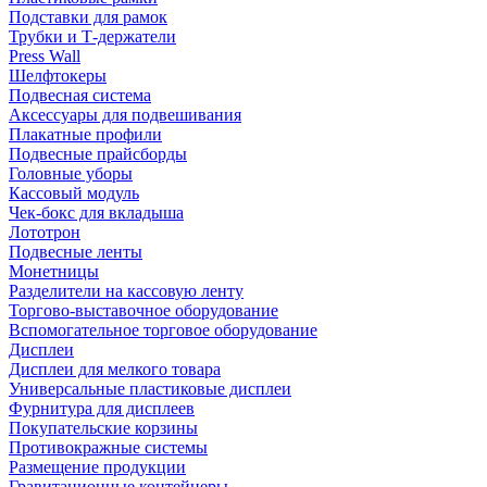
Подставки для рамок
Трубки и Т-держатели
Press Wall
Шелфтокеры
Подвесная система
Аксессуары для подвешивания
Плакатные профили
Подвесные прайсборды
Головные уборы
Кассовый модуль
Чек-бокс для вкладыша
Лототрон
Подвесные ленты
Монетницы
Разделители на кассовую ленту
Торгово-выставочное оборудование
Вспомогательное торговое оборудование
Дисплеи
Дисплеи для мелкого товара
Универсальные пластиковые дисплеи
Фурнитура для дисплеев
Покупательские корзины
Противокражные системы
Размещение продукции
Гравитационные контейнеры