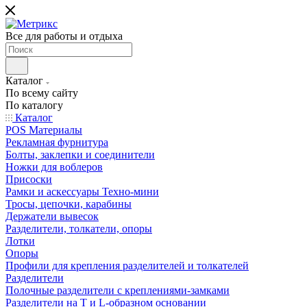
Все для работы и отдыха
Каталог
По всему сайту
По каталогу
Каталог
POS Материалы
Рекламная фурнитура
Болты, заклепки и соединители
Ножки для воблеров
Присоски
Рамки и аскессуары Техно-мини
Тросы, цепочки, карабины
Держатели вывесок
Разделители, толкатели, опоры
Лотки
Опоры
Профили для крепления разделителей и толкателей
Разделители
Полочные разделители с креплениями-замками
Разделители на Т и L-образном основании