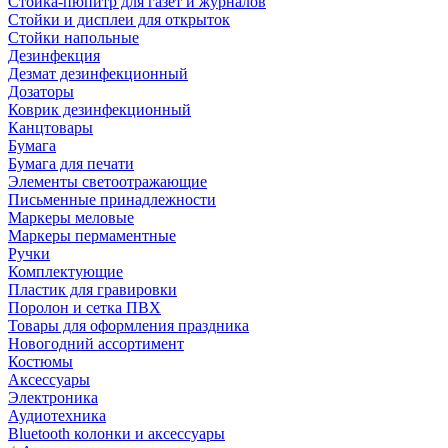
Стойка-пюпитр для газет и журналов
Стойки и дисплеи для открыток
Стойки напольные
Дезинфекция
Дезмат дезинфекционный
Дозаторы
Коврик дезинфекционный
Канцтовары
Бумага
Бумага для печати
Элементы светоотражающие
Письменные принадлежности
Маркеры меловые
Маркеры пермаментные
Ручки
Комплектующие
Пластик для гравировки
Поролон и сетка ПВХ
Товары для оформления праздника
Новогодний ассортимент
Костюмы
Аксессуары
Электроника
Аудиотехника
Bluetooth колонки и аксессуары