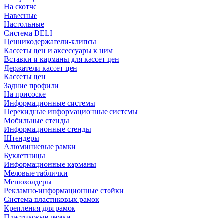
На скотче
Навесные
Настольные
Система DELI
Ценникодержатели-клипсы
Кассеты цен и аксессуары к ним
Вставки и карманы для кассет цен
Держатели кассет цен
Кассеты цен
Задние профили
На присоске
Информационные системы
Перекидные информационные системы
Мобильные стенды
Информационные стенды
Штендеры
Алюминиевые рамки
Буклетницы
Информационные карманы
Меловые таблички
Менюхолдеры
Рекламно-информационные стойки
Система пластиковых рамок
Крепления для рамок
Пластиковые рамки