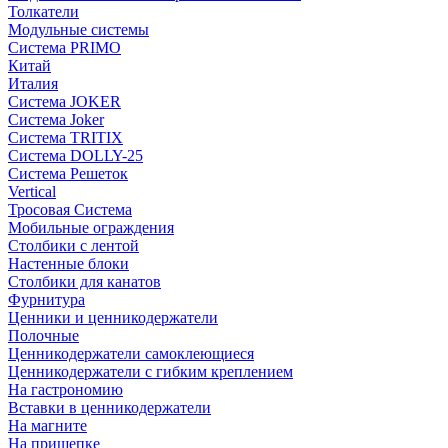
Толкатели
Модульные системы
Система PRIMO
Китай
Италия
Система JOKER
Система Joker
Система TRITIX
Система DOLLY-25
Система Решеток
Vertical
Тросовая Система
Мобильные ограждения
Столбики с лентой
Настенные блоки
Столбики для канатов
Фурнитура
Ценники и ценникодержатели
Полочные
Ценникодержатели самоклеющиеся
Ценникодержатели с гибким креплением
На гастрономию
Вставки в ценникодержатели
На магните
На прищепке