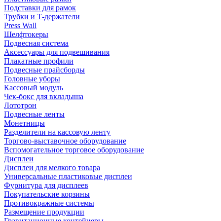
Подставки для рамок
Трубки и Т-держатели
Press Wall
Шелфтокеры
Подвесная система
Аксессуары для подвешивания
Плакатные профили
Подвесные прайсборды
Головные уборы
Кассовый модуль
Чек-бокс для вкладыша
Лототрон
Подвесные ленты
Монетницы
Разделители на кассовую ленту
Торгово-выставочное оборудование
Вспомогательное торговое оборудование
Дисплеи
Дисплеи для мелкого товара
Универсальные пластиковые дисплеи
Фурнитура для дисплеев
Покупательские корзины
Противокражные системы
Размещение продукции
Гравитационные контейнеры