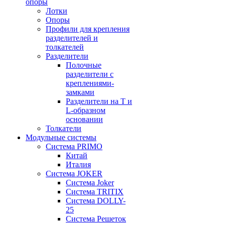
опоры
Лотки
Опоры
Профили для крепления
разделителей и
толкателей
Разделители
Полочные
разделители с
креплениями-
замками
Разделители на Т и
L-образном
основании
Толкатели
Модульные системы
Система PRIMO
Китай
Италия
Система JOKER
Система Joker
Система TRITIX
Система DOLLY-
25
Система Решеток