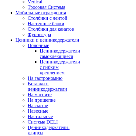
Vertical
Тросовая Система
Мобильные ограждения
Столбики с лентой
Настенные блоки
Столбики для канатов
Фурнитура
Ценники и ценникодержатели
Полочные
Ценникодержатели
самоклеющиеся
Ценникодержатели
с гибким
креплением
На гастрономию
Вставки в
ценникодержатели
На магните
На прищепке
На скотче
Навесные
Настольные
Система DELI
Ценникодержатели-
клипсы