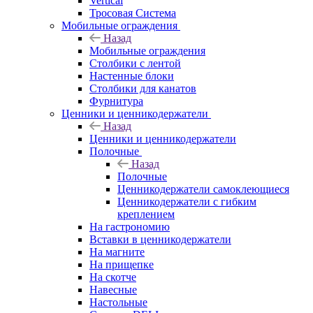
Vertical
Тросовая Система
Мобильные ограждения
Назад
Мобильные ограждения
Столбики с лентой
Настенные блоки
Столбики для канатов
Фурнитура
Ценники и ценникодержатели
Назад
Ценники и ценникодержатели
Полочные
Назад
Полочные
Ценникодержатели самоклеющиеся
Ценникодержатели с гибким
креплением
На гастрономию
Вставки в ценникодержатели
На магните
На прищепке
На скотче
Навесные
Настольные