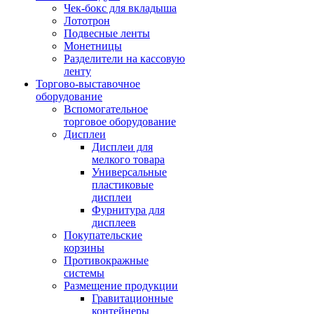
Чек-бокс для вкладыша
Лототрон
Подвесные ленты
Монетницы
Разделители на кассовую
ленту
Торгово-выставочное
оборудование
Вспомогательное
торговое оборудование
Дисплеи
Дисплеи для
мелкого товара
Универсальные
пластиковые
дисплеи
Фурнитура для
дисплеев
Покупательские
корзины
Противокражные
системы
Размещение продукции
Гравитационные
контейнеры