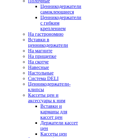
Полочные
Ценникодержатели
самоклеющиеся
Ценникодержатели
с гибким
креплением
На гастрономию
Вставки в
ценникодержатели
На магните
На прищепке
На скотче
Навесные
Настольные
Система DELI
Ценникодержатели-
клипсы
Кассеты цен и
аксессуары к ним
Вставки и
карманы для
кассет цен
Держатели кассет
цен
Кассеты цен