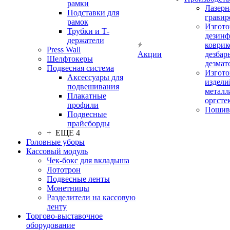
рамки
Лазерн
Подставки для
гравир
рамок
Изгото
Трубки и Т-
дезин
держатели
коврик
Press Wall
Акции
дезбар
Шелфтокеры
дезмат
Подвесная система
Изгото
Аксессуары для
издели
подвешивания
металл
Плакатные
оргсте
профили
Пошив
Подвесные
прайсборды
+ ЕЩЕ 4
Головные уборы
Кассовый модуль
Чек-бокс для вкладыша
Лототрон
Подвесные ленты
Монетницы
Разделители на кассовую
ленту
Торгово-выставочное
оборудование