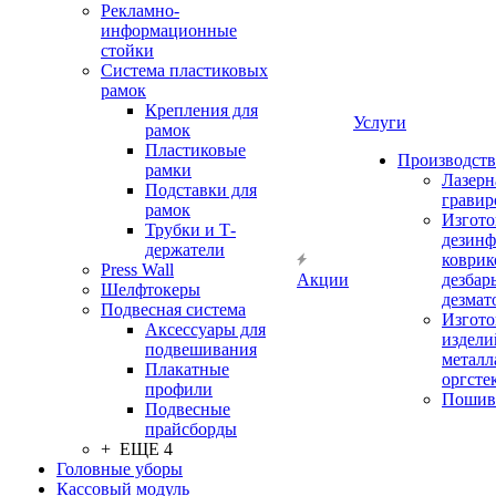
Рекламно-
информационные
стойки
Система пластиковых
рамок
Крепления для
Услуги
рамок
Пластиковые
Производство
рамки
Лазерн
Подставки для
гравир
рамок
Изгото
Трубки и Т-
дезин
держатели
коврик
Press Wall
Акции
дезбар
Шелфтокеры
дезмат
Подвесная система
Изгото
Аксессуары для
издели
подвешивания
металл
Плакатные
оргсте
профили
Пошив
Подвесные
прайсборды
+ ЕЩЕ 4
Головные уборы
Кассовый модуль