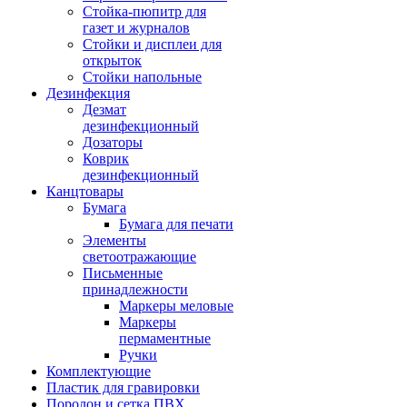
Стойка-пюпитр для
газет и журналов
Стойки и дисплеи для
открыток
Стойки напольные
Дезинфекция
Дезмат
дезинфекционный
Дозаторы
Коврик
дезинфекционный
Канцтовары
Бумага
Бумага для печати
Элементы
светоотражающие
Письменные
принадлежности
Маркеры меловые
Маркеры
пермаментные
Ручки
Комплектующие
Пластик для гравировки
Поролон и сетка ПВХ