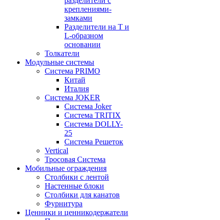
разделители с
креплениями-
замками
Разделители на Т и
L-образном
основании
Толкатели
Модульные системы
Система PRIMO
Китай
Италия
Система JOKER
Система Joker
Система TRITIX
Система DOLLY-
25
Система Решеток
Vertical
Тросовая Система
Мобильные ограждения
Столбики с лентой
Настенные блоки
Столбики для канатов
Фурнитура
Ценники и ценникодержатели