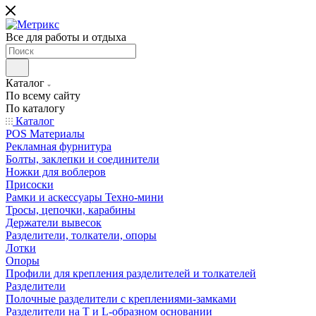
Все для работы и отдыха
Каталог
По всему сайту
По каталогу
Каталог
POS Материалы
Рекламная фурнитура
Болты, заклепки и соединители
Ножки для воблеров
Присоски
Рамки и аскессуары Техно-мини
Тросы, цепочки, карабины
Держатели вывесок
Разделители, толкатели, опоры
Лотки
Опоры
Профили для крепления разделителей и толкателей
Разделители
Полочные разделители с креплениями-замками
Разделители на Т и L-образном основании