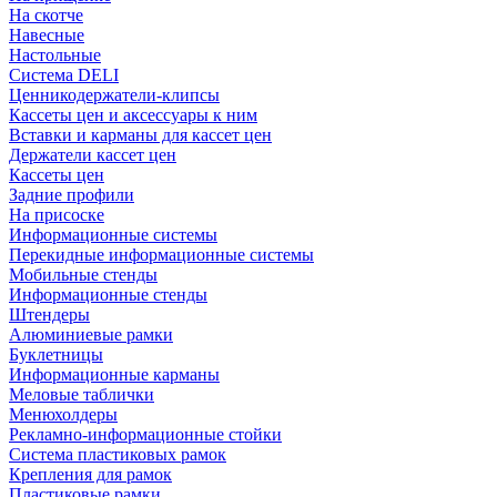
На скотче
Навесные
Настольные
Система DELI
Ценникодержатели-клипсы
Кассеты цен и аксессуары к ним
Вставки и карманы для кассет цен
Держатели кассет цен
Кассеты цен
Задние профили
На присоске
Информационные системы
Перекидные информационные системы
Мобильные стенды
Информационные стенды
Штендеры
Алюминиевые рамки
Буклетницы
Информационные карманы
Меловые таблички
Менюхолдеры
Рекламно-информационные стойки
Система пластиковых рамок
Крепления для рамок
Пластиковые рамки