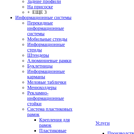
Задние профили
На присоске
+ ЕЩЕ 3
Информационные системы
Перекидные
информационные
системы
Мобильные стенды
Информационные
стенды
Штендеры
Алюминиевые рамки
Буклетницы
Информационные
карманы
Меловые таблички
Менюхолдеры
Рекламно-
информационные
стойки
Система пластиковых
рамок
Крепления для
Услуги
рамок
Пластиковые
Производство