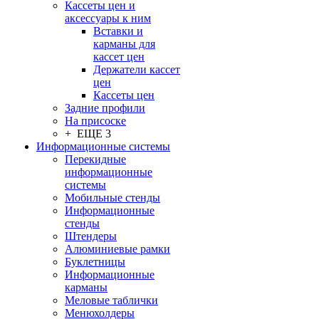
Кассеты цен и
аксессуары к ним
Вставки и
карманы для
кассет цен
Держатели кассет
цен
Кассеты цен
Задние профили
На присоске
+ ЕЩЕ 3
Информационные системы
Перекидные
информационные
системы
Мобильные стенды
Информационные
стенды
Штендеры
Алюминиевые рамки
Буклетницы
Информационные
карманы
Меловые таблички
Менюхолдеры