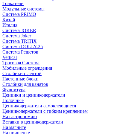
Толкатели
Модульные системы
Система PRIMO
Китай
Италия
Система JOKER
Система Joker
Система TRITIX
Система DOLLY-25
Система Решеток
Vertical
Тросовая Система
Мобильные ограждения
Столбики с лентой
Настенные блоки
Столбики для канатов
Фурнитура
Ценники и ценникодержатели
Полочные
Ценникодержатели самоклеющиеся
Ценникодержатели с гибким креплением
На гастрономию
Вставки в ценникодержатели
На магните
На прищепке