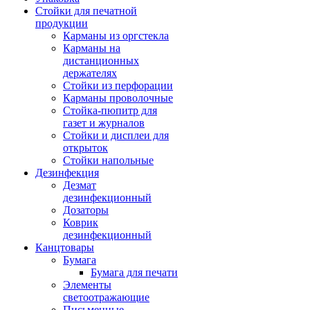
Стойки для печатной
продукции
Карманы из оргстекла
Карманы на
дистанционных
держателях
Стойки из перфорации
Карманы проволочные
Стойка-пюпитр для
газет и журналов
Стойки и дисплеи для
открыток
Стойки напольные
Дезинфекция
Дезмат
дезинфекционный
Дозаторы
Коврик
дезинфекционный
Канцтовары
Бумага
Бумага для печати
Элементы
светоотражающие
Письменные