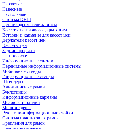
На скотче
Навесные
Настольные
Система DELI
Ценникодержатели-клипсы
Кассеты цен и аксессуары к ним
Вставки и карманы для кассет цен
Держатели кассет цен
Кассеты цен
Задние профили
На присоске
Информационные системы
Перекидные информационные системы
Мобильные стенды
Информационные стенды
Штендеры
Алюминиевые рамки
Буклетницы
Информационные карманы
Меловые таблички
Менюхолдеры
Рекламно-информационные стойки
Система пластиковых рамок
Крепления для рамок
Пластиковые рамки