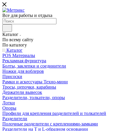
Все для работы и отдыха
Каталог
По всему сайту
По каталогу
Каталог
POS Материалы
Рекламная фурнитура
Болты, заклепки и соединители
Ножки для воблеров
Присоски
Рамки и аскессуары Техно-мини
Тросы, цепочки, карабины
Держатели вывесок
Разделители, толкатели, опоры
Лотки
Опоры
Профили для крепления разделителей и толкателей
Разделители
Полочные разделители с креплениями-замками
Разделители на Т и L-образном основании