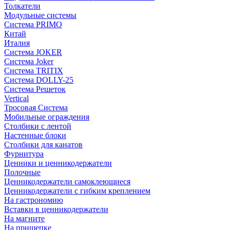
Толкатели
Модульные системы
Система PRIMO
Китай
Италия
Система JOKER
Система Joker
Система TRITIX
Система DOLLY-25
Система Решеток
Vertical
Тросовая Система
Мобильные ограждения
Столбики с лентой
Настенные блоки
Столбики для канатов
Фурнитура
Ценники и ценникодержатели
Полочные
Ценникодержатели самоклеющиеся
Ценникодержатели с гибким креплением
На гастрономию
Вставки в ценникодержатели
На магните
На прищепке