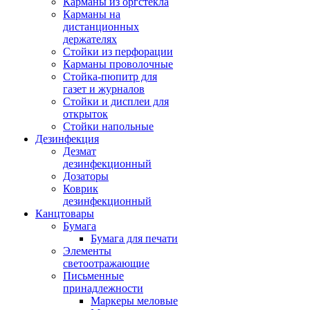
Карманы из оргстекла
Карманы на
дистанционных
держателях
Стойки из перфорации
Карманы проволочные
Стойка-пюпитр для
газет и журналов
Стойки и дисплеи для
открыток
Стойки напольные
Дезинфекция
Дезмат
дезинфекционный
Дозаторы
Коврик
дезинфекционный
Канцтовары
Бумага
Бумага для печати
Элементы
светоотражающие
Письменные
принадлежности
Маркеры меловые