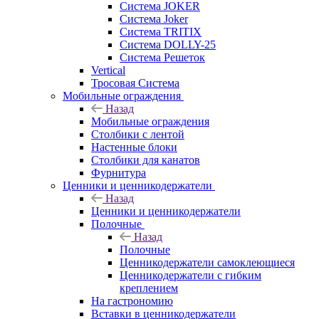
Система JOKER
Система Joker
Система TRITIX
Система DOLLY-25
Система Решеток
Vertical
Тросовая Система
Мобильные ограждения
Назад
Мобильные ограждения
Столбики с лентой
Настенные блоки
Столбики для канатов
Фурнитура
Ценники и ценникодержатели
Назад
Ценники и ценникодержатели
Полочные
Назад
Полочные
Ценникодержатели самоклеющиеся
Ценникодержатели с гибким
креплением
На гастрономию
Вставки в ценникодержатели