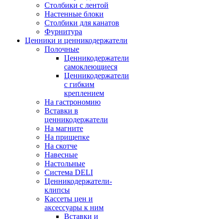
Столбики с лентой
Настенные блоки
Столбики для канатов
Фурнитура
Ценники и ценникодержатели
Полочные
Ценникодержатели
самоклеющиеся
Ценникодержатели
с гибким
креплением
На гастрономию
Вставки в
ценникодержатели
На магните
На прищепке
На скотче
Навесные
Настольные
Система DELI
Ценникодержатели-
клипсы
Кассеты цен и
аксессуары к ним
Вставки и