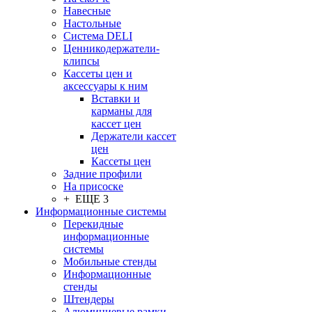
Навесные
Настольные
Система DELI
Ценникодержатели-
клипсы
Кассеты цен и
аксессуары к ним
Вставки и
карманы для
кассет цен
Держатели кассет
цен
Кассеты цен
Задние профили
На присоске
+ ЕЩЕ 3
Информационные системы
Перекидные
информационные
системы
Мобильные стенды
Информационные
стенды
Штендеры
Алюминиевые рамки