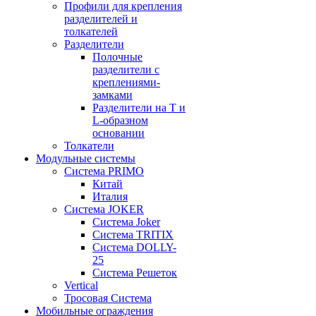
Профили для крепления
разделителей и
толкателей
Разделители
Полочные
разделители с
креплениями-
замками
Разделители на Т и
L-образном
основании
Толкатели
Модульные системы
Система PRIMO
Китай
Италия
Система JOKER
Система Joker
Система TRITIX
Система DOLLY-
25
Система Решеток
Vertical
Тросовая Система
Мобильные ограждения