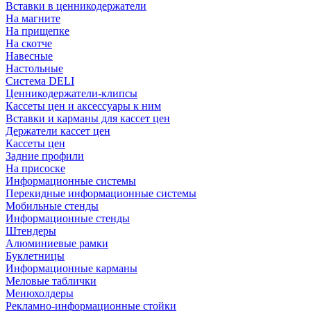
Вставки в ценникодержатели
На магните
На прищепке
На скотче
Навесные
Настольные
Система DELI
Ценникодержатели-клипсы
Кассеты цен и аксессуары к ним
Вставки и карманы для кассет цен
Держатели кассет цен
Кассеты цен
Задние профили
На присоске
Информационные системы
Перекидные информационные системы
Мобильные стенды
Информационные стенды
Штендеры
Алюминиевые рамки
Буклетницы
Информационные карманы
Меловые таблички
Менюхолдеры
Рекламно-информационные стойки