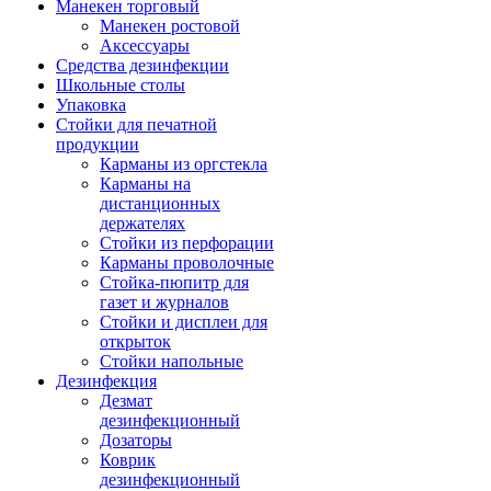
Манекен торговый
Манекен ростовой
Аксессуары
Средства дезинфекции
Школьные столы
Упаковка
Стойки для печатной
продукции
Карманы из оргстекла
Карманы на
дистанционных
держателях
Стойки из перфорации
Карманы проволочные
Стойка-пюпитр для
газет и журналов
Стойки и дисплеи для
открыток
Стойки напольные
Дезинфекция
Дезмат
дезинфекционный
Дозаторы
Коврик
дезинфекционный