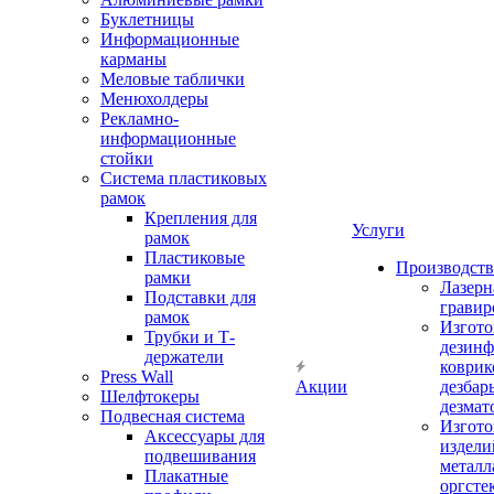
Буклетницы
Информационные
карманы
Меловые таблички
Менюхолдеры
Рекламно-
информационные
стойки
Система пластиковых
рамок
Крепления для
Услуги
рамок
Пластиковые
Производство
рамки
Лазерн
Подставки для
гравир
рамок
Изгото
Трубки и Т-
дезин
держатели
коврик
Press Wall
Акции
дезбар
Шелфтокеры
дезмат
Подвесная система
Изгото
Аксессуары для
издели
подвешивания
металл
Плакатные
оргсте