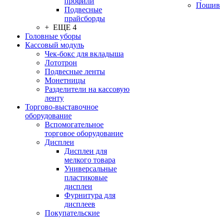
профили
Пошив
Подвесные
прайсборды
+ ЕЩЕ 4
Головные уборы
Кассовый модуль
Чек-бокс для вкладыша
Лототрон
Подвесные ленты
Монетницы
Разделители на кассовую
ленту
Торгово-выставочное
оборудование
Вспомогательное
торговое оборудование
Дисплеи
Дисплеи для
мелкого товара
Универсальные
пластиковые
дисплеи
Фурнитура для
дисплеев
Покупательские