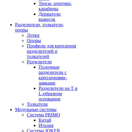
Тросы, цепочки,
карабины
Держатели
вывесок
Разделители, толкатели,
опоры
Лотки
Опоры
Профили для крепления
разделителей и
толкателей
Разделители
Полочные
разделители с
креплениями-
замками
Разделители на Т и
L-образном
основании
Толкатели
Модульные системы
Система PRIMO
Китай
Италия
Система JOKER