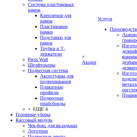
Система пластиковых
рамок
Крепления для
Услуги
рамок
Пластиковые
Производство
рамки
Лазерн
Подставки для
гравир
рамок
Изгото
Трубки и Т-
дезин
держатели
коврик
Press Wall
Акции
дезбар
Шелфтокеры
дезмат
Подвесная система
Изгото
Аксессуары для
издели
подвешивания
металл
Плакатные
оргсте
профили
Пошив
Подвесные
прайсборды
+ ЕЩЕ 4
Головные уборы
Кассовый модуль
Чек-бокс для вкладыша
Лототрон
Подвесные ленты