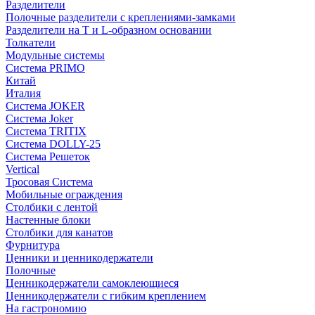
Разделители
Полочные разделители с креплениями-замками
Разделители на Т и L-образном основании
Толкатели
Модульные системы
Система PRIMO
Китай
Италия
Система JOKER
Система Joker
Система TRITIX
Система DOLLY-25
Система Решеток
Vertical
Тросовая Система
Мобильные ограждения
Столбики с лентой
Настенные блоки
Столбики для канатов
Фурнитура
Ценники и ценникодержатели
Полочные
Ценникодержатели самоклеющиеся
Ценникодержатели с гибким креплением
На гастрономию