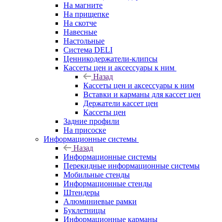
На магните
На прищепке
На скотче
Навесные
Настольные
Система DELI
Ценникодержатели-клипсы
Кассеты цен и аксессуары к ним
Назад
Кассеты цен и аксессуары к ним
Вставки и карманы для кассет цен
Держатели кассет цен
Кассеты цен
Задние профили
На присоске
Информационные системы
Назад
Информационные системы
Перекидные информационные системы
Мобильные стенды
Информационные стенды
Штендеры
Алюминиевые рамки
Буклетницы
Информационные карманы