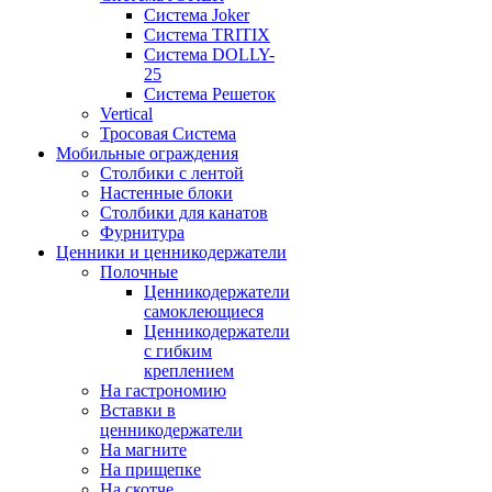
Система Joker
Система TRITIX
Система DOLLY-
25
Система Решеток
Vertical
Тросовая Система
Мобильные ограждения
Столбики с лентой
Настенные блоки
Столбики для канатов
Фурнитура
Ценники и ценникодержатели
Полочные
Ценникодержатели
самоклеющиеся
Ценникодержатели
с гибким
креплением
На гастрономию
Вставки в
ценникодержатели
На магните
На прищепке
На скотче