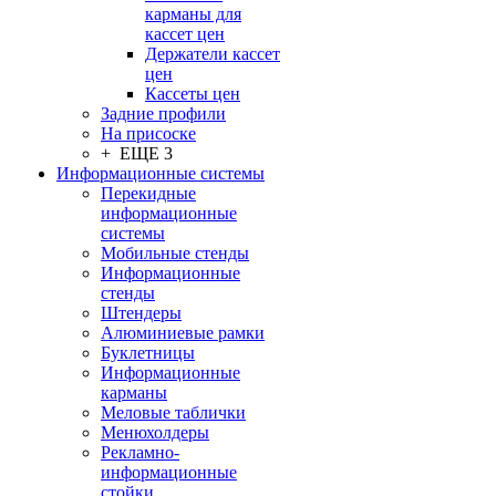
карманы для
кассет цен
Держатели кассет
цен
Кассеты цен
Задние профили
На присоске
+ ЕЩЕ 3
Информационные системы
Перекидные
информационные
системы
Мобильные стенды
Информационные
стенды
Штендеры
Алюминиевые рамки
Буклетницы
Информационные
карманы
Меловые таблички
Менюхолдеры
Рекламно-
информационные
стойки