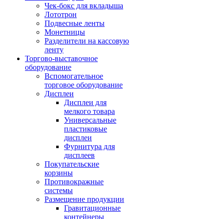
Чек-бокс для вкладыша
Лототрон
Подвесные ленты
Монетницы
Разделители на кассовую
ленту
Торгово-выставочное
оборудование
Вспомогательное
торговое оборудование
Дисплеи
Дисплеи для
мелкого товара
Универсальные
пластиковые
дисплеи
Фурнитура для
дисплеев
Покупательские
корзины
Противокражные
системы
Размещение продукции
Гравитационные
контейнеры