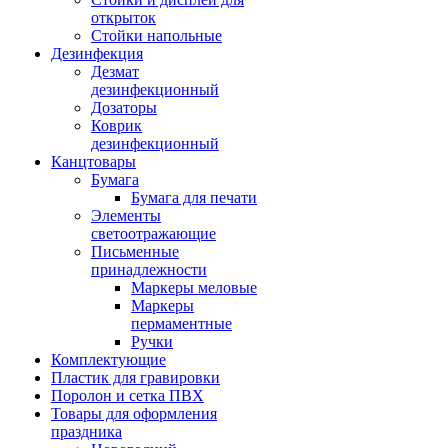
открыток
Стойки напольные
Дезинфекция
Дезмат
дезинфекционный
Дозаторы
Коврик
дезинфекционный
Канцтовары
Бумага
Бумага для печати
Элементы
светоотражающие
Письменные
принадлежности
Маркеры меловые
Маркеры
пермаментные
Ручки
Комплектующие
Пластик для гравировки
Поролон и сетка ПВХ
Товары для оформления
праздника