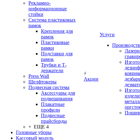
Рекламно-
информационные
стойки
Система пластиковых
рамок
Крепления для
Услуги
рамок
Пластиковые
Производство
рамки
Лазерн
Подставки для
гравир
рамок
Изгото
Трубки и Т-
дезин
держатели
коврик
Press Wall
Акции
дезбар
Шелфтокеры
дезмат
Подвесная система
Изгото
Аксессуары для
издели
подвешивания
металл
Плакатные
оргсте
профили
Пошив
Подвесные
прайсборды
+ ЕЩЕ 4
Головные уборы
Кассовый модуль