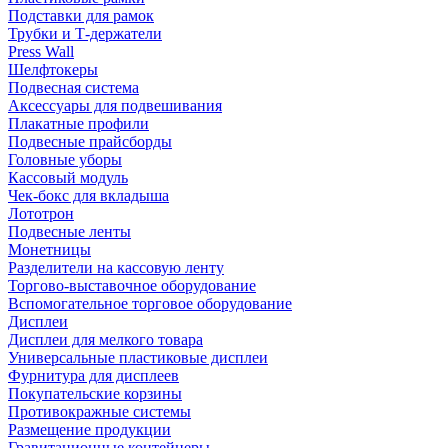
Подставки для рамок
Трубки и Т-держатели
Press Wall
Шелфтокеры
Подвесная система
Аксессуары для подвешивания
Плакатные профили
Подвесные прайсборды
Головные уборы
Кассовый модуль
Чек-бокс для вкладыша
Лототрон
Подвесные ленты
Монетницы
Разделители на кассовую ленту
Торгово-выставочное оборудование
Вспомогательное торговое оборудование
Дисплеи
Дисплеи для мелкого товара
Универсальные пластиковые дисплеи
Фурнитура для дисплеев
Покупательские корзины
Противокражные системы
Размещение продукции
Гравитационные контейнеры