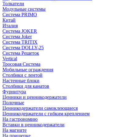
Толкатели
Модульные системы
Система PRIMO
Китай
Италия
Система JOKER
Система Joker
Система TRITIX
Система DOLLY-25
Система Решеток
Vertical
Тросовая Система
Мобильные ограждения
Столбики с лентой
Настенные блоки
Столбики для канатов
Фурнитура
Ценники и ценникодержатели
Полочные
Ценникодержатели самоклеющиеся
Ценникодержатели с гибким креплением
На гастрономию
Вставки в ценникодержатели
На магните
На прищепке