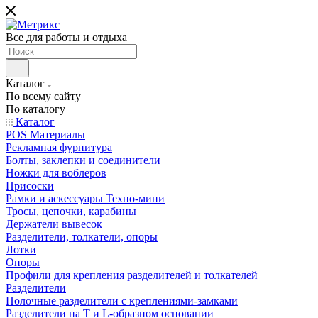
Все для работы и отдыха
Каталог
По всему сайту
По каталогу
Каталог
POS Материалы
Рекламная фурнитура
Болты, заклепки и соединители
Ножки для воблеров
Присоски
Рамки и аскессуары Техно-мини
Тросы, цепочки, карабины
Держатели вывесок
Разделители, толкатели, опоры
Лотки
Опоры
Профили для крепления разделителей и толкателей
Разделители
Полочные разделители с креплениями-замками
Разделители на Т и L-образном основании