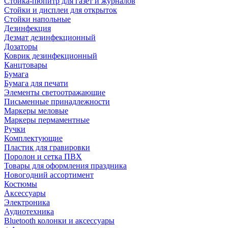
Стойка-пюпитр для газет и журналов
Стойки и дисплеи для открыток
Стойки напольные
Дезинфекция
Дезмат дезинфекционный
Дозаторы
Коврик дезинфекционный
Канцтовары
Бумага
Бумага для печати
Элементы светоотражающие
Письменные принадлежности
Маркеры меловые
Маркеры пермаментные
Ручки
Комплектующие
Пластик для гравировки
Поролон и сетка ПВХ
Товары для оформления праздника
Новогодний ассортимент
Костюмы
Аксессуары
Электроника
Аудиотехника
Bluetooth колонки и аксессуары