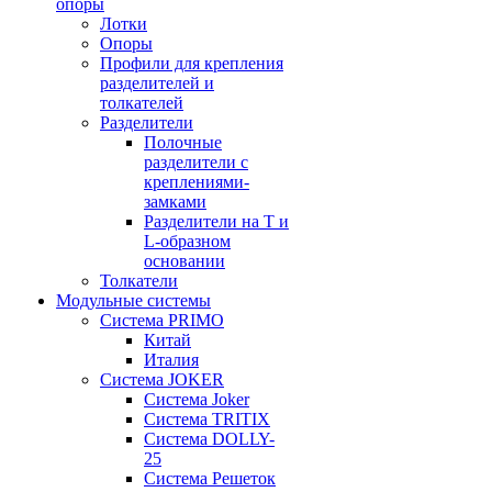
опоры
Лотки
Опоры
Профили для крепления
разделителей и
толкателей
Разделители
Полочные
разделители с
креплениями-
замками
Разделители на Т и
L-образном
основании
Толкатели
Модульные системы
Система PRIMO
Китай
Италия
Система JOKER
Система Joker
Система TRITIX
Система DOLLY-
25
Система Решеток