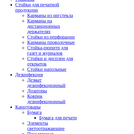
Стойки для печатной
продукции
Карманы из оргстекла
Карманы на
дистанционных
держателях
Стойки из перфорации
Карманы проволочные
Стойка-пюпитр для
газет и журналов
Стойки и дисплеи для
открыток
Стойки напольные
Дезинфекция
Дезмат
дезинфекционный
Дозаторы
Коврик
дезинфекционный
Канцтовары
Бумага
Бумага для печати
Элементы
светоотражающие
Письменные