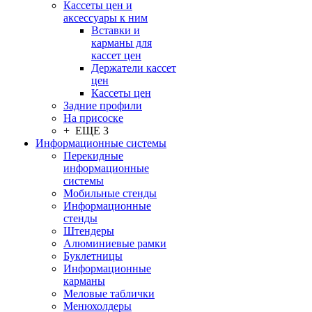
Кассеты цен и
аксессуары к ним
Вставки и
карманы для
кассет цен
Держатели кассет
цен
Кассеты цен
Задние профили
На присоске
+ ЕЩЕ 3
Информационные системы
Перекидные
информационные
системы
Мобильные стенды
Информационные
стенды
Штендеры
Алюминиевые рамки
Буклетницы
Информационные
карманы
Меловые таблички
Менюхолдеры