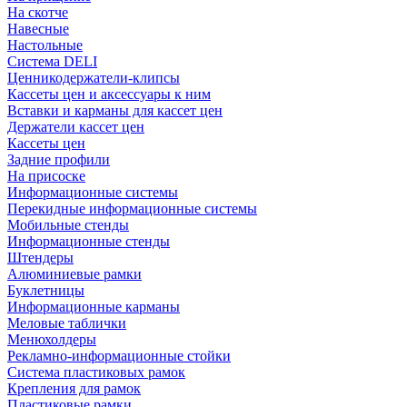
На скотче
Навесные
Настольные
Система DELI
Ценникодержатели-клипсы
Кассеты цен и аксессуары к ним
Вставки и карманы для кассет цен
Держатели кассет цен
Кассеты цен
Задние профили
На присоске
Информационные системы
Перекидные информационные системы
Мобильные стенды
Информационные стенды
Штендеры
Алюминиевые рамки
Буклетницы
Информационные карманы
Меловые таблички
Менюхолдеры
Рекламно-информационные стойки
Система пластиковых рамок
Крепления для рамок
Пластиковые рамки