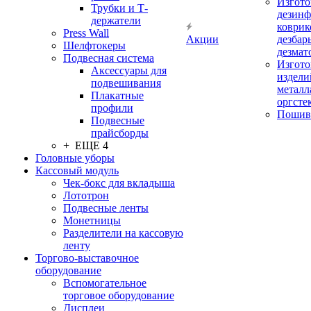
Изгото
Трубки и Т-
дезин
держатели
коврик
Press Wall
Акции
дезбар
Шелфтокеры
дезмат
Подвесная система
Изгото
Аксессуары для
издели
подвешивания
металл
Плакатные
оргсте
профили
Пошив
Подвесные
прайсборды
+ ЕЩЕ 4
Головные уборы
Кассовый модуль
Чек-бокс для вкладыша
Лототрон
Подвесные ленты
Монетницы
Разделители на кассовую
ленту
Торгово-выставочное
оборудование
Вспомогательное
торговое оборудование
Дисплеи