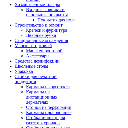
Хозяйственные товары
Входные коврики и
напольные покрытия
Покрытия для пола
Строительство и ремонт
Крепеж и фурнитура
Дверные ручки
Стационарные ограждения
Манекен торговый
Манекен ростовой
Аксессуары
Средства дезинфекции
Школьные столы
Упаковка
Стойки для печатной
продукции
Карманы из оргстекла
Карманы на
дистанционных
держателях
Стойки из перфорации
Карманы проволочные
Стойка-пюпитр для
газет и журналов
Стойки и дисплеи для