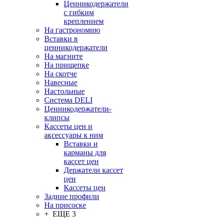
Ценникодержатели
с гибким
креплением
На гастрономию
Вставки в
ценникодержатели
На магните
На прищепке
На скотче
Навесные
Настольные
Система DELI
Ценникодержатели-
клипсы
Кассеты цен и
аксессуары к ним
Вставки и
карманы для
кассет цен
Держатели кассет
цен
Кассеты цен
Задние профили
На присоске
+ ЕЩЕ 3