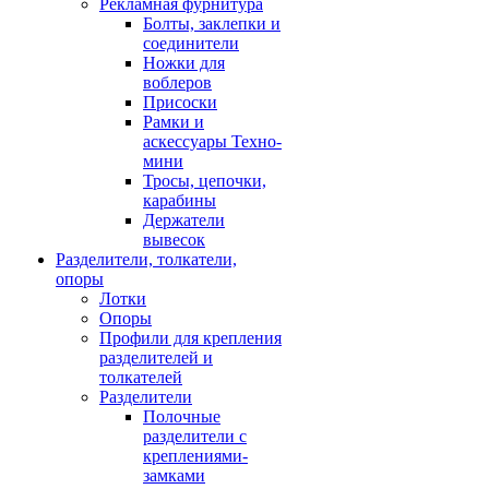
Рекламная фурнитура
Болты, заклепки и
соединители
Ножки для
воблеров
Присоски
Рамки и
аскессуары Техно-
мини
Тросы, цепочки,
карабины
Держатели
вывесок
Разделители, толкатели,
опоры
Лотки
Опоры
Профили для крепления
разделителей и
толкателей
Разделители
Полочные
разделители с
креплениями-
замками