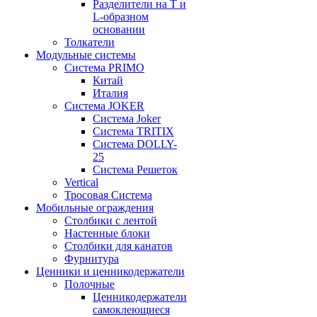
Разделители на Т и
L-образном
основании
Толкатели
Модульные системы
Система PRIMO
Китай
Италия
Система JOKER
Система Joker
Система TRITIX
Система DOLLY-
25
Система Решеток
Vertical
Тросовая Система
Мобильные ограждения
Столбики с лентой
Настенные блоки
Столбики для канатов
Фурнитура
Ценники и ценникодержатели
Полочные
Ценникодержатели
самоклеющиеся