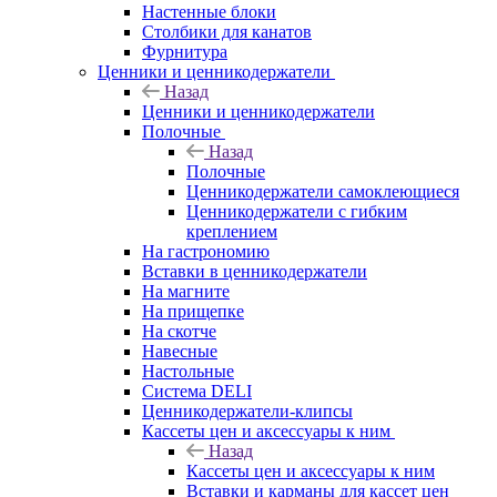
Настенные блоки
Столбики для канатов
Фурнитура
Ценники и ценникодержатели
Назад
Ценники и ценникодержатели
Полочные
Назад
Полочные
Ценникодержатели самоклеющиеся
Ценникодержатели с гибким
креплением
На гастрономию
Вставки в ценникодержатели
На магните
На прищепке
На скотче
Навесные
Настольные
Система DELI
Ценникодержатели-клипсы
Кассеты цен и аксессуары к ним
Назад
Кассеты цен и аксессуары к ним
Вставки и карманы для кассет цен