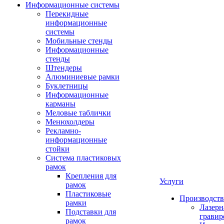
Информационные системы
Перекидные
информационные
системы
Мобильные стенды
Информационные
стенды
Штендеры
Алюминиевые рамки
Буклетницы
Информационные
карманы
Меловые таблички
Менюхолдеры
Рекламно-
информационные
стойки
Система пластиковых
рамок
Крепления для
Услуги
рамок
Пластиковые
Производство
рамки
Лазерн
Подставки для
гравир
рамок