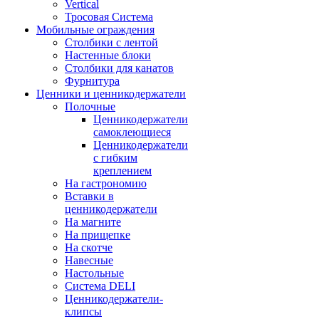
Vertical
Тросовая Система
Мобильные ограждения
Столбики с лентой
Настенные блоки
Столбики для канатов
Фурнитура
Ценники и ценникодержатели
Полочные
Ценникодержатели
самоклеющиеся
Ценникодержатели
с гибким
креплением
На гастрономию
Вставки в
ценникодержатели
На магните
На прищепке
На скотче
Навесные
Настольные
Система DELI
Ценникодержатели-
клипсы