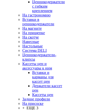
Ценникодержатели
с гибким
креплением
На гастрономию
Вставки в
ценникодержатели
На магните
На прищепке
На скотче
Навесные
Настольные
Система DELI
Ценникодержатели-
клипсы
Кассеты цен и
аксессуары к ним
Вставки и
карманы для
кассет цен
Держатели кассет
цен
Кассеты цен
Задние профили
На присоске
+ ЕЩЕ 3