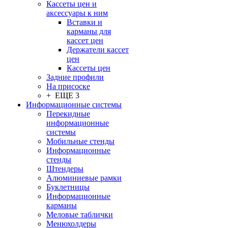
Кассеты цен и
аксессуары к ним
Вставки и
карманы для
кассет цен
Держатели кассет
цен
Кассеты цен
Задние профили
На присоске
+ ЕЩЕ 3
Информационные системы
Перекидные
информационные
системы
Мобильные стенды
Информационные
стенды
Штендеры
Алюминиевые рамки
Буклетницы
Информационные
карманы
Меловые таблички
Менюхолдеры