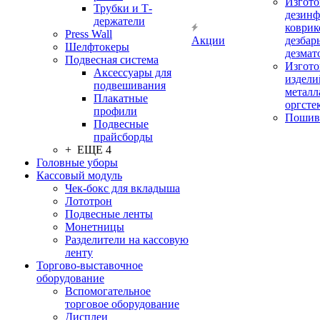
Изгото
Трубки и Т-
дезин
держатели
коврик
Press Wall
Акции
дезбар
Шелфтокеры
дезмат
Подвесная система
Изгото
Аксессуары для
издели
подвешивания
металл
Плакатные
оргсте
профили
Пошив
Подвесные
прайсборды
+ ЕЩЕ 4
Головные уборы
Кассовый модуль
Чек-бокс для вкладыша
Лототрон
Подвесные ленты
Монетницы
Разделители на кассовую
ленту
Торгово-выставочное
оборудование
Вспомогательное
торговое оборудование
Дисплеи