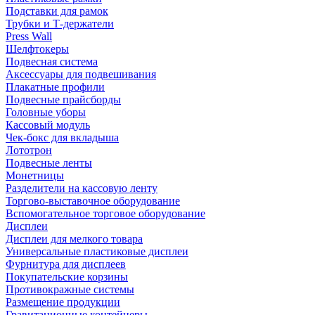
Подставки для рамок
Трубки и Т-держатели
Press Wall
Шелфтокеры
Подвесная система
Аксессуары для подвешивания
Плакатные профили
Подвесные прайсборды
Головные уборы
Кассовый модуль
Чек-бокс для вкладыша
Лототрон
Подвесные ленты
Монетницы
Разделители на кассовую ленту
Торгово-выставочное оборудование
Вспомогательное торговое оборудование
Дисплеи
Дисплеи для мелкого товара
Универсальные пластиковые дисплеи
Фурнитура для дисплеев
Покупательские корзины
Противокражные системы
Размещение продукции
Гравитационные контейнеры