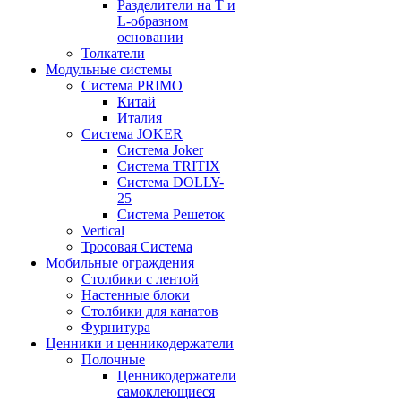
Разделители на Т и
L-образном
основании
Толкатели
Модульные системы
Система PRIMO
Китай
Италия
Система JOKER
Система Joker
Система TRITIX
Система DOLLY-
25
Система Решеток
Vertical
Тросовая Система
Мобильные ограждения
Столбики с лентой
Настенные блоки
Столбики для канатов
Фурнитура
Ценники и ценникодержатели
Полочные
Ценникодержатели
самоклеющиеся