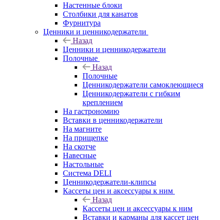
Настенные блоки
Столбики для канатов
Фурнитура
Ценники и ценникодержатели
Назад
Ценники и ценникодержатели
Полочные
Назад
Полочные
Ценникодержатели самоклеющиеся
Ценникодержатели с гибким
креплением
На гастрономию
Вставки в ценникодержатели
На магните
На прищепке
На скотче
Навесные
Настольные
Система DELI
Ценникодержатели-клипсы
Кассеты цен и аксессуары к ним
Назад
Кассеты цен и аксессуары к ним
Вставки и карманы для кассет цен