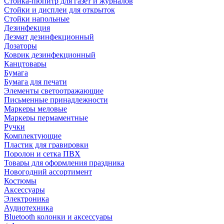
Стойка-пюпитр для газет и журналов
Стойки и дисплеи для открыток
Стойки напольные
Дезинфекция
Дезмат дезинфекционный
Дозаторы
Коврик дезинфекционный
Канцтовары
Бумага
Бумага для печати
Элементы светоотражающие
Письменные принадлежности
Маркеры меловые
Маркеры пермаментные
Ручки
Комплектующие
Пластик для гравировки
Поролон и сетка ПВХ
Товары для оформления праздника
Новогодний ассортимент
Костюмы
Аксессуары
Электроника
Аудиотехника
Bluetooth колонки и аксессуары