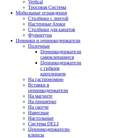
Vertical
Тросовая Система
Мобильные ограждения
Столбики с лентой
Настенные блоки
Столбики для канатов
Фурнитура
Ценники и ценникодержатели
Полочные
Ценникодержатели
самоклеющиеся
Ценникодержатели
с гибким
креплением
На гастрономию
Вставки в
ценникодержатели
На магните
На прищепке
На скотче
Навесные
Настольные
Система DELI
Ценникодержатели-
клипсы