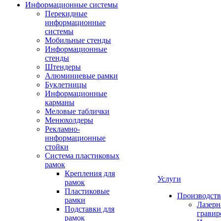
Информационные системы
Перекидные
информационные
системы
Мобильные стенды
Информационные
стенды
Штендеры
Алюминиевые рамки
Буклетницы
Информационные
карманы
Меловые таблички
Менюхолдеры
Рекламно-
информационные
стойки
Система пластиковых
рамок
Крепления для
Услуги
рамок
Пластиковые
Производство
рамки
Лазерн
Подставки для
гравир
рамок