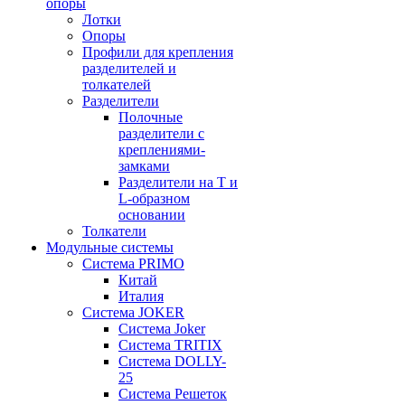
опоры
Лотки
Опоры
Профили для крепления
разделителей и
толкателей
Разделители
Полочные
разделители с
креплениями-
замками
Разделители на Т и
L-образном
основании
Толкатели
Модульные системы
Система PRIMO
Китай
Италия
Система JOKER
Система Joker
Система TRITIX
Система DOLLY-
25
Система Решеток