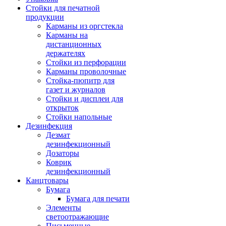
Стойки для печатной
продукции
Карманы из оргстекла
Карманы на
дистанционных
держателях
Стойки из перфорации
Карманы проволочные
Стойка-пюпитр для
газет и журналов
Стойки и дисплеи для
открыток
Стойки напольные
Дезинфекция
Дезмат
дезинфекционный
Дозаторы
Коврик
дезинфекционный
Канцтовары
Бумага
Бумага для печати
Элементы
светоотражающие
Письменные