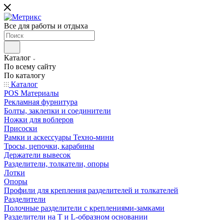
Все для работы и отдыха
Каталог
По всему сайту
По каталогу
Каталог
POS Материалы
Рекламная фурнитура
Болты, заклепки и соединители
Ножки для воблеров
Присоски
Рамки и аскессуары Техно-мини
Тросы, цепочки, карабины
Держатели вывесок
Разделители, толкатели, опоры
Лотки
Опоры
Профили для крепления разделителей и толкателей
Разделители
Полочные разделители с креплениями-замками
Разделители на Т и L-образном основании