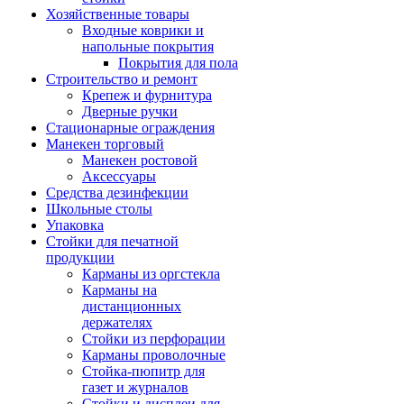
Хозяйственные товары
Входные коврики и
напольные покрытия
Покрытия для пола
Строительство и ремонт
Крепеж и фурнитура
Дверные ручки
Стационарные ограждения
Манекен торговый
Манекен ростовой
Аксессуары
Средства дезинфекции
Школьные столы
Упаковка
Стойки для печатной
продукции
Карманы из оргстекла
Карманы на
дистанционных
держателях
Стойки из перфорации
Карманы проволочные
Стойка-пюпитр для
газет и журналов
Стойки и дисплеи для