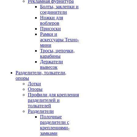
Рекламная фурнитура
Болты, заклепки и
соединители
Ножки для
воблеров
Присоски
Рамки и
аскессуары Техно-
мини
Тросы, цепочки,
карабины
Держатели
вывесок
Разделители, толкатели,
опоры
Лотки
Опоры
Профили для крепления
разделителей и
толкателей
Разделители
Полочные
разделители с
креплениями-
замками