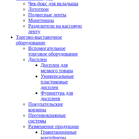
Чек-бокс для вкладыша
Лототрон
Подвесные ленты
Монетницы
Разделители на кассовую
ленту
Торгово-выставочное
оборудование
Вспомогательное
торговое оборудование
Дисплеи
Дисплеи для
мелкого товара
Универсальные
пластиковые
дисплеи
Фурнитура для
дисплеев
Покупательские
корзины
Противокражные
системы
Размещение продукции
Гравитационные
контейнеры