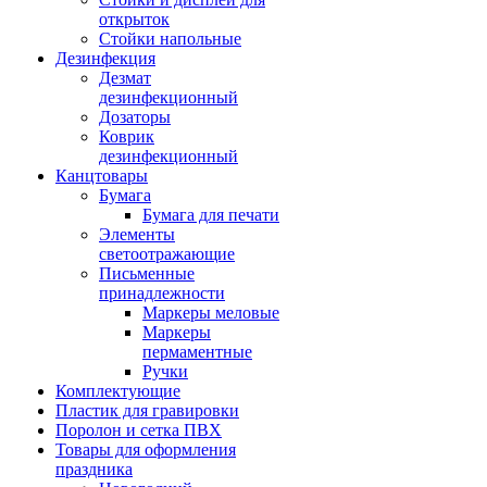
открыток
Стойки напольные
Дезинфекция
Дезмат
дезинфекционный
Дозаторы
Коврик
дезинфекционный
Канцтовары
Бумага
Бумага для печати
Элементы
светоотражающие
Письменные
принадлежности
Маркеры меловые
Маркеры
пермаментные
Ручки
Комплектующие
Пластик для гравировки
Поролон и сетка ПВХ
Товары для оформления
праздника