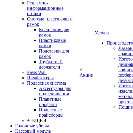
Рекламно-
информационные
стойки
Система пластиковых
рамок
Крепления для
Услуги
рамок
Пластиковые
Производство
рамки
Лазерн
Подставки для
гравир
рамок
Изгото
Трубки и Т-
дезин
держатели
коврик
Press Wall
Акции
дезбар
Шелфтокеры
дезмат
Подвесная система
Изгото
Аксессуары для
издели
подвешивания
металл
Плакатные
оргсте
профили
Пошив
Подвесные
прайсборды
+ ЕЩЕ 4
Головные уборы
Кассовый модуль