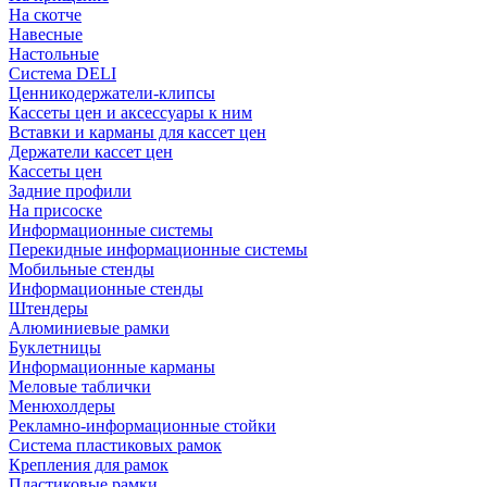
На скотче
Навесные
Настольные
Система DELI
Ценникодержатели-клипсы
Кассеты цен и аксессуары к ним
Вставки и карманы для кассет цен
Держатели кассет цен
Кассеты цен
Задние профили
На присоске
Информационные системы
Перекидные информационные системы
Мобильные стенды
Информационные стенды
Штендеры
Алюминиевые рамки
Буклетницы
Информационные карманы
Меловые таблички
Менюхолдеры
Рекламно-информационные стойки
Система пластиковых рамок
Крепления для рамок
Пластиковые рамки