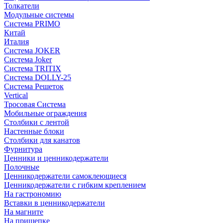
Толкатели
Модульные системы
Система PRIMO
Китай
Италия
Система JOKER
Система Joker
Система TRITIX
Система DOLLY-25
Система Решеток
Vertical
Тросовая Система
Мобильные ограждения
Столбики с лентой
Настенные блоки
Столбики для канатов
Фурнитура
Ценники и ценникодержатели
Полочные
Ценникодержатели самоклеющиеся
Ценникодержатели с гибким креплением
На гастрономию
Вставки в ценникодержатели
На магните
На прищепке