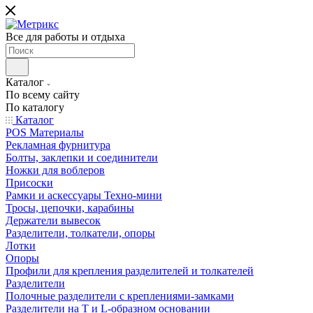
Все для работы и отдыха
Каталог
По всему сайту
По каталогу
Каталог
POS Материалы
Рекламная фурнитура
Болты, заклепки и соединители
Ножки для воблеров
Присоски
Рамки и аскессуары Техно-мини
Тросы, цепочки, карабины
Держатели вывесок
Разделители, толкатели, опоры
Лотки
Опоры
Профили для крепления разделителей и толкателей
Разделители
Полочные разделители с креплениями-замками
Разделители на Т и L-образном основании