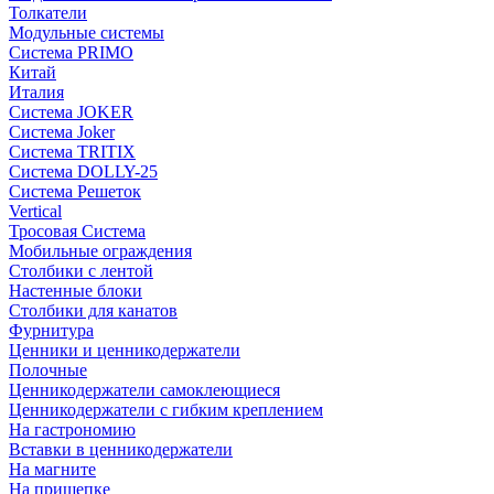
Толкатели
Модульные системы
Система PRIMO
Китай
Италия
Система JOKER
Система Joker
Система TRITIX
Система DOLLY-25
Система Решеток
Vertical
Тросовая Система
Мобильные ограждения
Столбики с лентой
Настенные блоки
Столбики для канатов
Фурнитура
Ценники и ценникодержатели
Полочные
Ценникодержатели самоклеющиеся
Ценникодержатели с гибким креплением
На гастрономию
Вставки в ценникодержатели
На магните
На прищепке