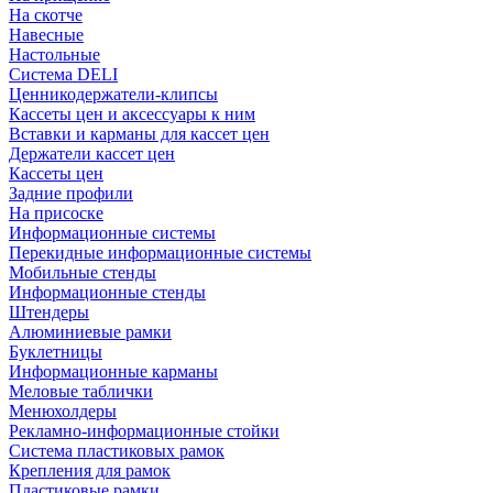
На скотче
Навесные
Настольные
Система DELI
Ценникодержатели-клипсы
Кассеты цен и аксессуары к ним
Вставки и карманы для кассет цен
Держатели кассет цен
Кассеты цен
Задние профили
На присоске
Информационные системы
Перекидные информационные системы
Мобильные стенды
Информационные стенды
Штендеры
Алюминиевые рамки
Буклетницы
Информационные карманы
Меловые таблички
Менюхолдеры
Рекламно-информационные стойки
Система пластиковых рамок
Крепления для рамок
Пластиковые рамки