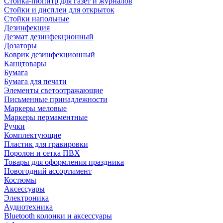
Стойка-пюпитр для газет и журналов
Стойки и дисплеи для открыток
Стойки напольные
Дезинфекция
Дезмат дезинфекционный
Дозаторы
Коврик дезинфекционный
Канцтовары
Бумага
Бумага для печати
Элементы светоотражающие
Письменные принадлежности
Маркеры меловые
Маркеры пермаментные
Ручки
Комплектующие
Пластик для гравировки
Поролон и сетка ПВХ
Товары для оформления праздника
Новогодний ассортимент
Костюмы
Аксессуары
Электроника
Аудиотехника
Bluetooth колонки и аксессуары