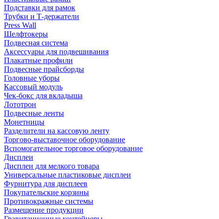
Подставки для рамок
Трубки и Т-держатели
Press Wall
Шелфтокеры
Подвесная система
Аксессуары для подвешивания
Плакатные профили
Подвесные прайсборды
Головные уборы
Кассовый модуль
Чек-бокс для вкладыша
Лототрон
Подвесные ленты
Монетницы
Разделители на кассовую ленту
Торгово-выставочное оборудование
Вспомогательное торговое оборудование
Дисплеи
Дисплеи для мелкого товара
Универсальные пластиковые дисплеи
Фурнитура для дисплеев
Покупательские корзины
Противокражные системы
Размещение продукции
Гравитационные контейнеры